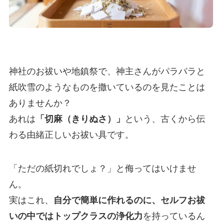
神社のお祓いや地鎮祭で、神主さんがパラパラと
紙吹雪のようなものを撒いているのを見たことは
ありませんか？
あれは
「切麻（きりぬさ）」
という、古くから伝
わる由緒正しいお祓い具です。
「ただの紙切れでしょ？」と侮ってはいけませ
ん。
実はこれ、
自分で簡単に作れるのに、セルフお祓
いの中ではトップクラスの浄化力
を持っているん