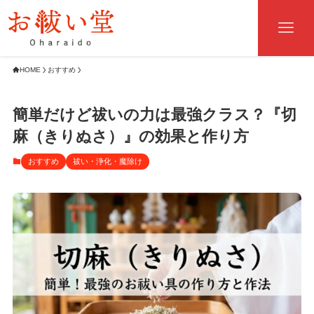
HOME
おすすめ
簡単だけど祓いの力は最強クラス？『切
麻（きりぬさ）』の効果と作り方
おすすめ
祓い・浄化・魔除け